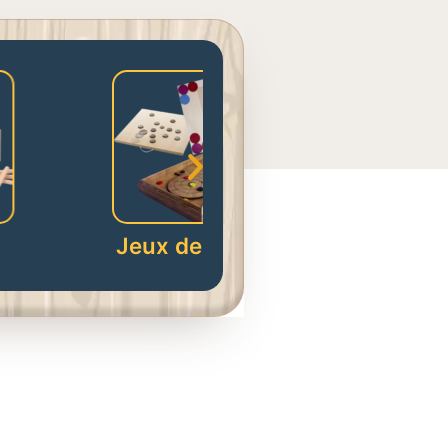
eux de Palet
Triangolo