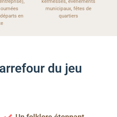
entreprise),
kermesses, évènements
journées
municipaux, fêtes de
 départs en
quartiers
te
arrefour du jeu