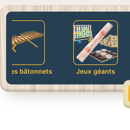
Roulette 
nets
Jeux géants