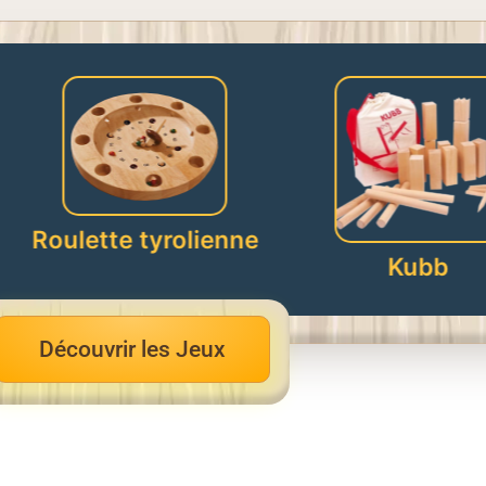
tyrolienne
Kubb
J
Découvrir les Jeux