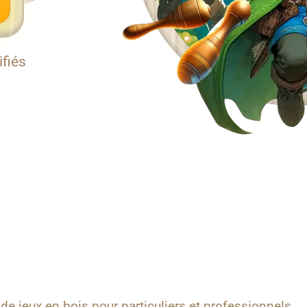
ifiés
de jeux en bois pour particuliers et professionnels